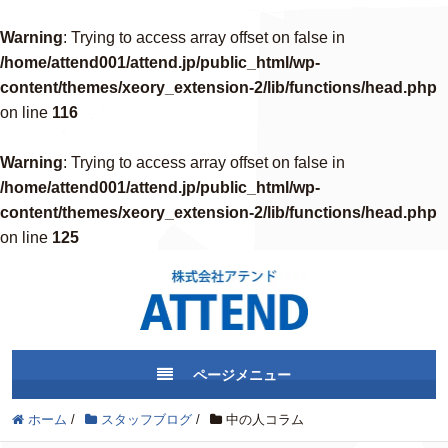
Warning
: Trying to access array offset on false in
/home/attend001/attend.jp/public_html/wp-
content/themes/xeory_extension-2/lib/functions/head.php
on line
116
Warning
: Trying to access array offset on false in
/home/attend001/attend.jp/public_html/wp-
content/themes/xeory_extension-2/lib/functions/head.php
on line
125
ページメニュー
ホーム
/
スタッフブログ
/
中の人コラム