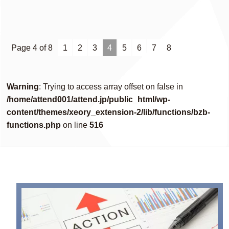
Page 4 of 8
1
2
3
4
5
6
7
8
Warning
: Trying to access array offset on false in
/home/attend001/attend.jp/public_html/wp-
content/themes/xeory_extension-2/lib/functions/bzb-
functions.php
on line
516