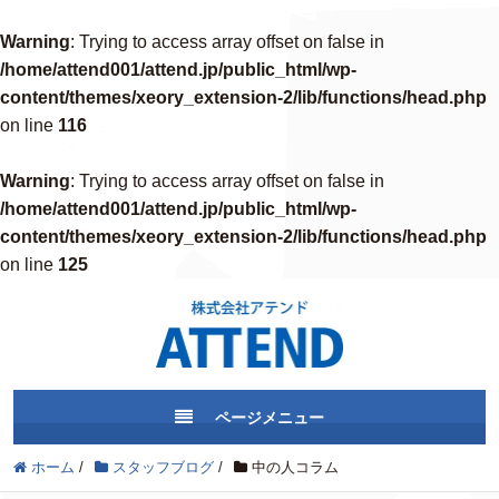
Warning
: Trying to access array offset on false in
/home/attend001/attend.jp/public_html/wp-
content/themes/xeory_extension-2/lib/functions/head.php
on line
116
Warning
: Trying to access array offset on false in
/home/attend001/attend.jp/public_html/wp-
content/themes/xeory_extension-2/lib/functions/head.php
on line
125
ページメニュー
ホーム
/
スタッフブログ
/
中の人コラム