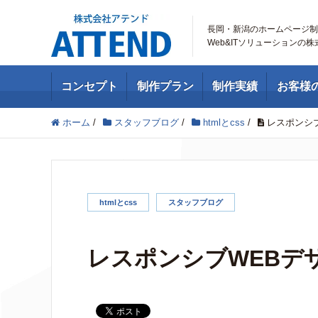
長岡・新潟のホームページ制
Web&ITソリューションの
コンセプト
制作プラン
制作実績
お客様
ホーム
/
スタッフブログ
/
htmlとcss
/
レスポンシ
htmlとcss
スタッフブログ
レスポンシブWEBデ