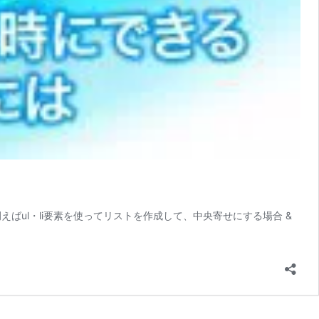
！ 例えばul・li要素を使ってリストを作成して、中央寄せにする場合 &