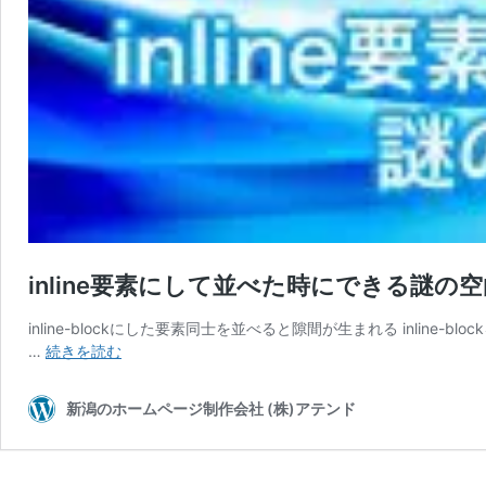
inline要素にして並べた時にできる謎の
inline-blockにした要素同士を並べると隙間が生まれる inli
inline
…
続きを読む
要
素
新潟のホームページ制作会社 (株)アテンド
に
し
て